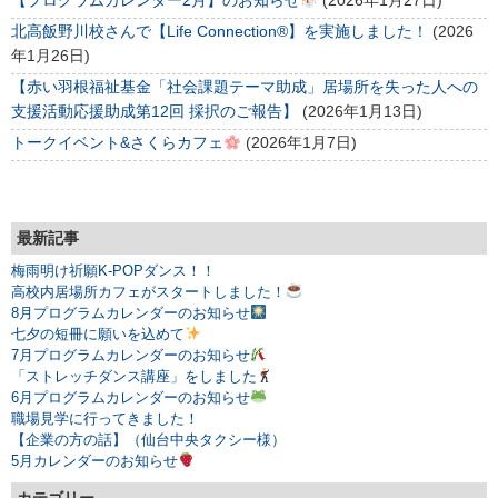
【プログラムカレンダー2月】のお知らせ
(2026年1月27日)
北高飯野川校さんで【Life Connection®】を実施しました！
(2026
年1月26日)
【赤い羽根福祉基金「社会課題テーマ助成」居場所を失った人への
支援活動応援助成第12回 採択のご報告】
(2026年1月13日)
トークイベント&さくらカフェ
(2026年1月7日)
最新記事
梅雨明け祈願K-POPダンス！！
高校内居場所カフェがスタートしました！
8月プログラムカレンダーのお知らせ
七夕の短冊に願いを込めて
7月プログラムカレンダーのお知らせ
「ストレッチダンス講座」をしました
6月プログラムカレンダーのお知らせ
職場見学に行ってきました！
【企業の方の話】（仙台中央タクシー様）
5月カレンダーのお知らせ