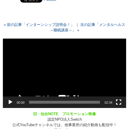
« 前の記事「インターンシップ説明会！」
｜
次の記事「メンタルヘルス
～睡眠講座～」 »
動
画
プ
レ
ー
ヤ
ー
00:00
02:34
旧・仙台NOTE プロモーション映像
認定NPO法人Switch
公式YouTubeチャンネルでは、他事業所の紹介動画も配信中！