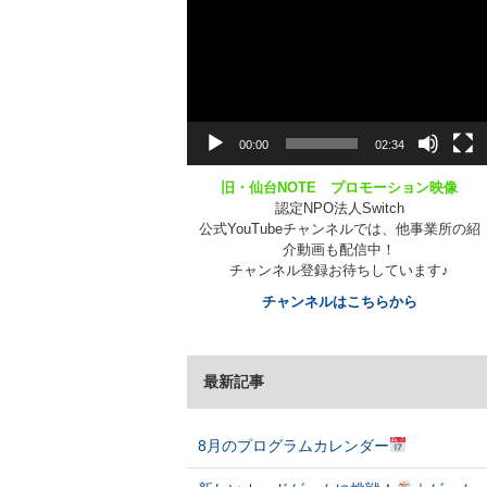
動
画
プ
レ
ー
ヤ
ー
00:00
02:34
旧・仙台NOTE プロモーション映像
認定NPO法人Switch
公式YouTubeチャンネルでは、他事業所の紹
介動画も配信中！
チャンネル登録お待ちしています♪
チャンネルはこちらから
最新記事
8月のプログラムカレンダー