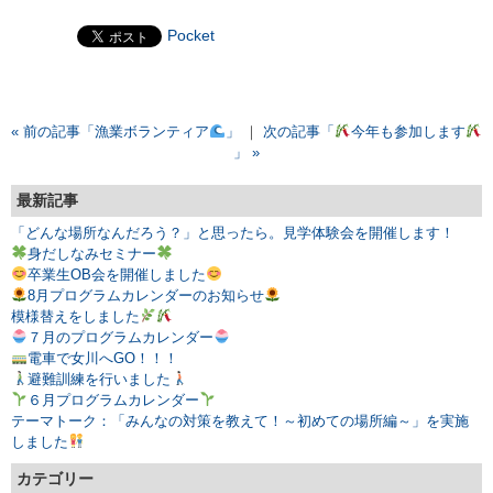
Pocket
« 前の記事「漁業ボランティア
」
｜
次の記事「
今年も参加します
」 »
最新記事
「どんな場所なんだろう？」と思ったら。見学体験会を開催します！
身だしなみセミナー
卒業生OB会を開催しました
8月プログラムカレンダーのお知らせ
模様替えをしました
７月のプログラムカレンダー
電車で女川へGO！！！
避難訓練を行いました
６月プログラムカレンダー
テーマトーク：「みんなの対策を教えて！～初めての場所編～」を実施
しました
カテゴリー