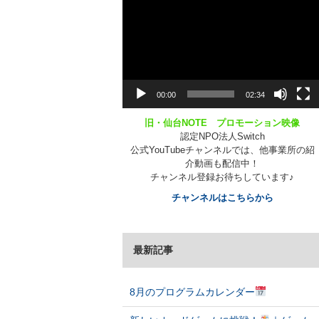
動
画
プ
レ
ー
ヤ
ー
00:00
02:34
旧・仙台NOTE プロモーション映像
認定NPO法人Switch
公式YouTubeチャンネルでは、他事業所の紹
介動画も配信中！
チャンネル登録お待ちしています♪
チャンネルはこちらから
最新記事
8月のプログラムカレンダー