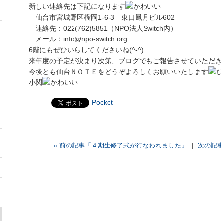
新しい連絡先は下記になります
仙台市宮城野区榴岡1-6-3 東口鳳月ビル602
連絡先：022(762)5851（NPO法人Switch内）
メール：info@npo-switch.org
6階にもぜひいらしてくださいね(^-^)
来年度の予定が決まり次第、ブログでもご報告させていただ
今後とも仙台ＮＯＴＥをどうぞよろしくお願いいたします
小関
Pocket
« 前の記事「４期生修了式が行なわれました」
｜
次の記