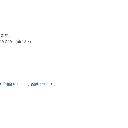
きます。
事「仙台ＮＯＴＥ、始動です！！」 »