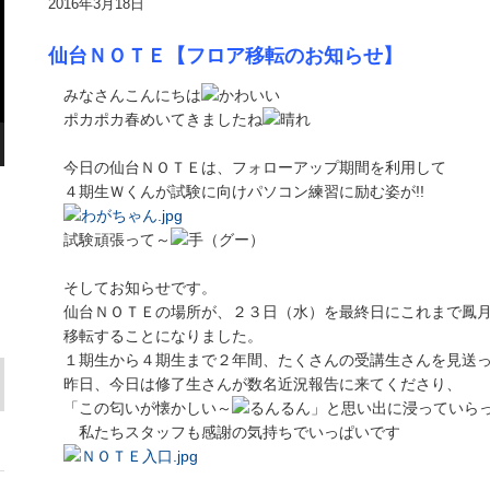
2016年3月18日
仙台ＮＯＴＥ【フロア移転のお知らせ】
みなさんこんにちは
ポカポカ春めいてきましたね
今日の仙台ＮＯＴＥは、フォローアップ期間を利用して
４期生Ｗくんが試験に向けパソコン練習に励む姿が!!
試験頑張って～
そしてお知らせです。
仙台ＮＯＴＥの場所が、２３日（水）を最終日にこれまで鳳月
移転することになりました。
１期生から４期生まで２年間、たくさんの受講生さんを見送っ
昨日、今日は修了生さんが数名近況報告に来てくださり、
「この匂いが懐かしい～
」と思い出に浸っていら
私たちスタッフも感謝の気持ちでいっぱいです