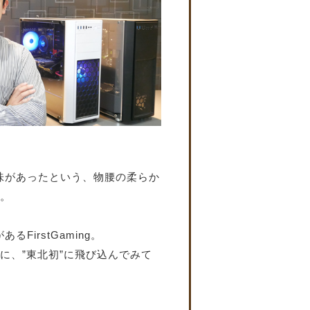
味があったという、物腰の柔らか
。
FirstGaming。
に、”東北初”に飛び込んでみて